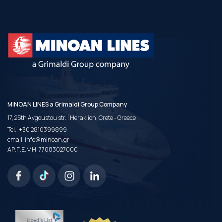
MINOAN LINES a Grimaldi Group Company
|
17, 25th Avgoustou str.
Heraklion, Crete - Greece
Tel.:
+30 2810399899
email:
info@minoan.gr
ΑΡ.Γ.Ε.ΜΗ. 77083027000