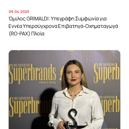
09.04.2025
Όμιλος GRIMALDI: Υπεγράφη Συμφωνία για
Εννέα Υπερσύγχρονα Επιβατηγά-Οχηματαγωγά
(RO-PAX) Πλοία