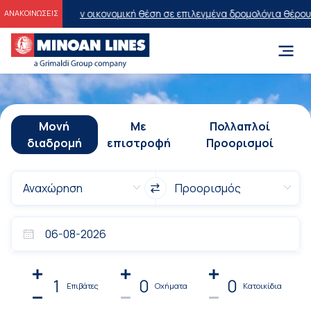
ην οικονομική θέση σε επιλεγμένα δρομολόγια θέρους 2026
Προσφορ
ΑΝΑΚΟΙΝΩΣΕΙΣ
Μονή
Με
Πολλαπλοί
διαδρομή
επιστροφή
Προορισμοί
1
0
0
Επιβάτες
Οχήματα
Κατοικίδια