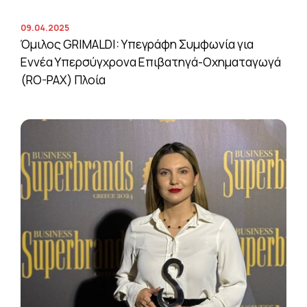
09.04.2025
Όμιλος GRIMALDI: Υπεγράφη Συμφωνία για
Εννέα Υπερσύγχρονα Επιβατηγά-Οχηματαγωγά
(RO-PAX) Πλοία