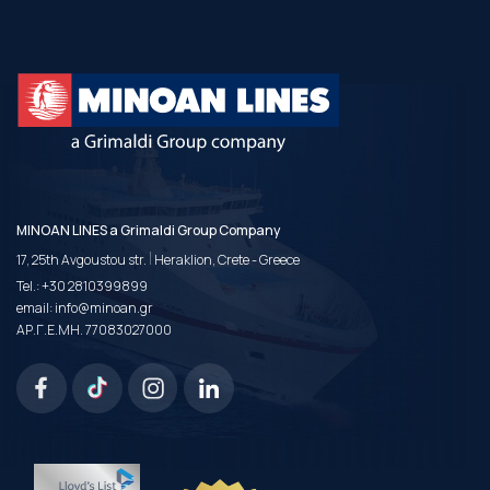
MINOAN LINES a Grimaldi Group Company
|
17, 25th Avgoustou str.
Heraklion, Crete - Greece
Tel.:
+30 2810399899
email:
info@minoan.gr
ΑΡ.Γ.Ε.ΜΗ. 77083027000