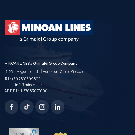
MINOAN LINES a Grimaldi Group Company
|
17, 25th Avgoustou str.
Heraklion, Crete - Greece
Tel.:
+30 2810399899
email:
info@minoan.gr
ΑΡ.Γ.Ε.ΜΗ. 77083027000