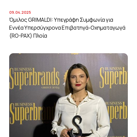
09.04.2025
Όμιλος GRIMALDI: Υπεγράφη Συμφωνία για
Εννέα Υπερσύγχρονα Επιβατηγά-Οχηματαγωγά
(RO-PAX) Πλοία