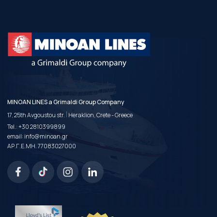
MINOAN LINES a Grimaldi Group Company
|
17, 25th Avgoustou str.
Heraklion, Crete - Greece
Tel.:
+30 2810399899
email:
info@minoan.gr
ΑΡ.Γ.Ε.ΜΗ. 77083027000