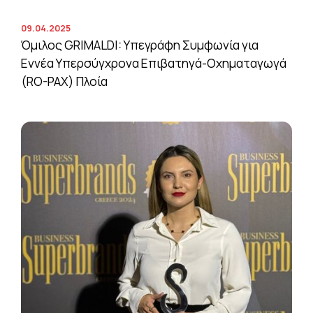
09.04.2025
Όμιλος GRIMALDI: Υπεγράφη Συμφωνία για
Εννέα Υπερσύγχρονα Επιβατηγά-Οχηματαγωγά
(RO-PAX) Πλοία