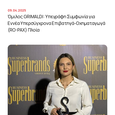
09.04.2025
Όμιλος GRIMALDI: Υπεγράφη Συμφωνία για
Εννέα Υπερσύγχρονα Επιβατηγά-Οχηματαγωγά
(RO-PAX) Πλοία