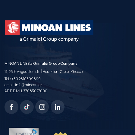
MINOAN LINES a Grimaldi Group Company
|
17, 25th Avgoustou str.
Heraklion, Crete - Greece
Tel.:
+30 2810399899
email:
info@minoan.gr
ΑΡ.Γ.Ε.ΜΗ. 77083027000