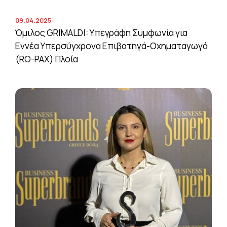
09.04.2025
Όμιλος GRIMALDI: Υπεγράφη Συμφωνία για
Εννέα Υπερσύγχρονα Επιβατηγά-Οχηματαγωγά
(RO-PAX) Πλοία