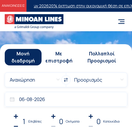
άσεων 2026
20% έκπτωση στην οικονομική θέση σε επιλεγμένα δρομο
ΑΝΑΚΟΙΝΩΣΕΙΣ
Μονή
Με
Πολλαπλοί
διαδρομή
επιστροφή
Προορισμοί
1
0
0
Επιβάτες
Οχήματα
Κατοικίδια