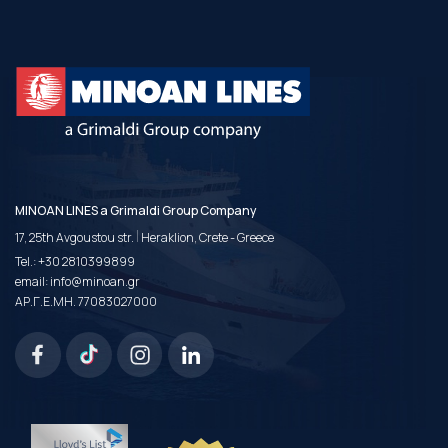
MINOAN LINES a Grimaldi Group Company
|
17, 25th Avgoustou str.
Heraklion, Crete - Greece
Tel.:
+30 2810399899
email:
info@minoan.gr
ΑΡ.Γ.Ε.ΜΗ. 77083027000