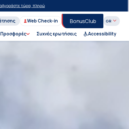
ότερα με έκπτωση 15 ευρώ!
50% έκπτωση στο εισιτήριο του Ι.Χ. στη 
BonusClub
άτησης
Web Check-in
Προσφορές
Συχνές ερωτήσεις
Accessibility