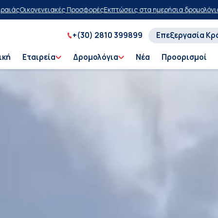
ς
Εκπτώσεις στα ημερήσια δρομολόγια
Αγοράστε τώρα, πληρώστε αργ
+(30) 2810 399899
Επεξεργασία Κρ
ική
Εταιρεία
Δρομολόγια
Νέα
Προορισμοί