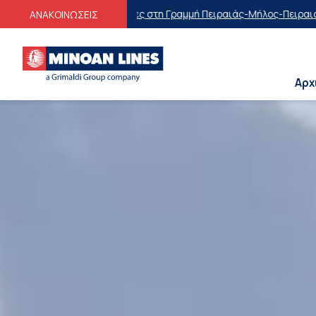
τη Γραμμή Πειραιάς-Μήλος-Πειραιάς
Οικογενειακές Προσφορές
Εκπτώ
ΑΝΑΚΟΙΝΩΣΕΙΣ
Αρχ