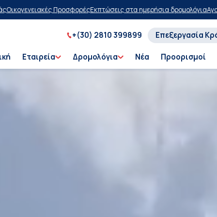
σεις στα ημερήσια δρομολόγια
Αγοράστε τώρα, πληρώστε αργότερα μ
+(30) 2810 399899
Επεξεργασία Κρ
ική
Εταιρεία
Δρομολόγια
Νέα
Προορισμοί