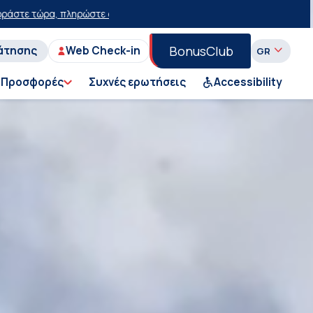
ε έκπτωση 15 ευρώ!
50% έκπτωση στο εισιτήριο του Ι.Χ. στη Γραμμή
BonusClub
άτησης
Web Check-in
Προσφορές
Συχνές ερωτήσεις
Accessibility