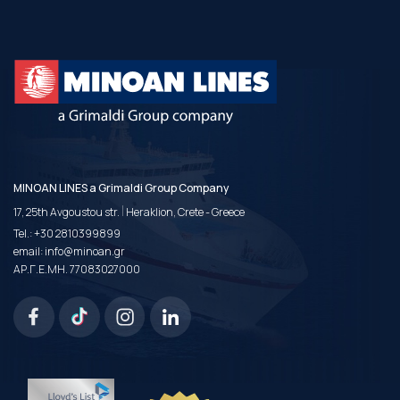
MINOAN LINES a Grimaldi Group Company
|
17, 25th Avgoustou str.
Heraklion, Crete - Greece
Tel.:
+30 2810399899
email:
info@minoan.gr
ΑΡ.Γ.Ε.ΜΗ. 77083027000