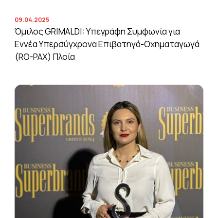
09.04.2025
Όμιλος GRIMALDI: Υπεγράφη Συμφωνία για
Εννέα Υπερσύγχρονα Επιβατηγά-Οχηματαγωγά
(RO-PAX) Πλοία