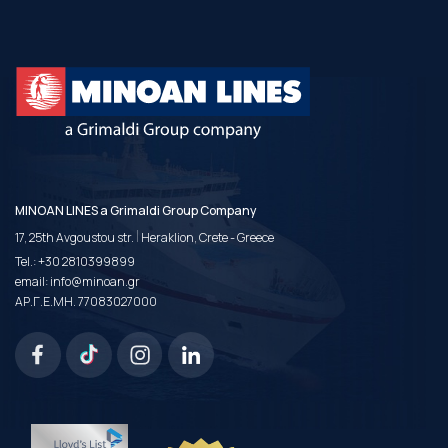
MINOAN LINES a Grimaldi Group Company
|
17, 25th Avgoustou str.
Heraklion, Crete - Greece
Tel.:
+30 2810399899
email:
info@minoan.gr
ΑΡ.Γ.Ε.ΜΗ. 77083027000