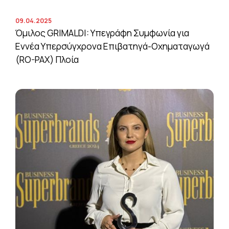
09.04.2025
Όμιλος GRIMALDI: Υπεγράφη Συμφωνία για
Εννέα Υπερσύγχρονα Επιβατηγά-Οχηματαγωγά
(RO-PAX) Πλοία