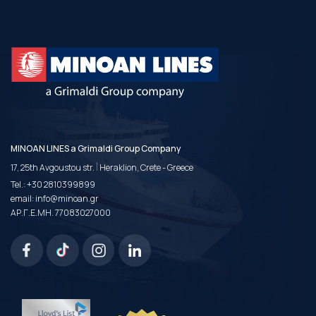
MINOAN LINES a Grimaldi Group Company
|
17, 25th Avgoustou str.
Heraklion, Crete - Greece
Tel.:
+30 2810399899
email:
info@minoan.gr
ΑΡ.Γ.Ε.ΜΗ. 77083027000