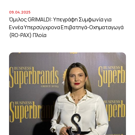
09.04.2025
Όμιλος GRIMALDI: Υπεγράφη Συμφωνία για
Εννέα Υπερσύγχρονα Επιβατηγά-Οχηματαγωγά
(RO-PAX) Πλοία