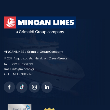
MINOAN LINES a Grimaldi Group Company
|
17, 25th Avgoustou str.
Heraklion, Crete - Greece
Tel.:
+30 2810399899
email:
info@minoan.gr
ΑΡ.Γ.Ε.ΜΗ. 77083027000