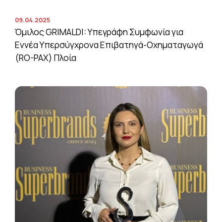
09.04.2025
Όμιλος GRIMALDI: Υπεγράφη Συμφωνία για
Εννέα Υπερσύγχρονα Επιβατηγά-Οχηματαγωγά
(RO-PAX) Πλοία