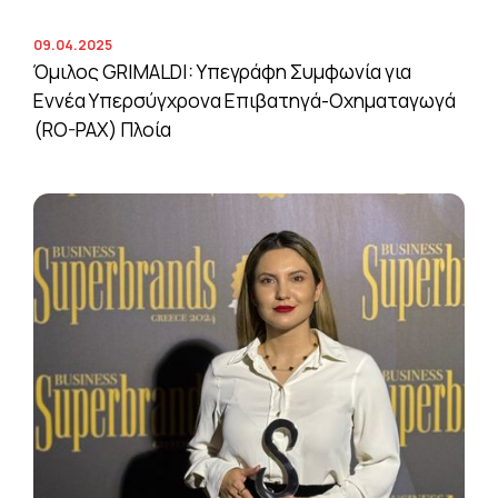
09.04.2025
Όμιλος GRIMALDI: Υπεγράφη Συμφωνία για
Εννέα Υπερσύγχρονα Επιβατηγά-Οχηματαγωγά
(RO-PAX) Πλοία