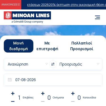
ών Εξετάσεων 2026
20% έκπτωση στην οικονομική θέση σε επιλεγμένα
ΑΝΑΚΟΙΝΩΣΕΙΣ
Μονή
Με
Πολλαπλοί
διαδρομή
επιστροφή
Προορισμοί
1
0
0
Επιβάτες
Οχήματα
Κατοικίδια