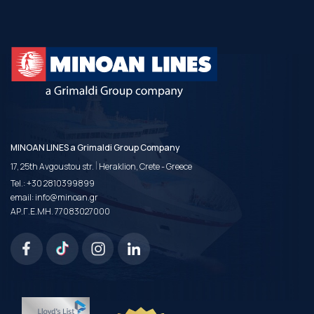
MINOAN LINES a Grimaldi Group Company
|
17, 25th Avgoustou str.
Heraklion, Crete - Greece
Tel.:
+30 2810399899
email:
info@minoan.gr
ΑΡ.Γ.Ε.ΜΗ. 77083027000