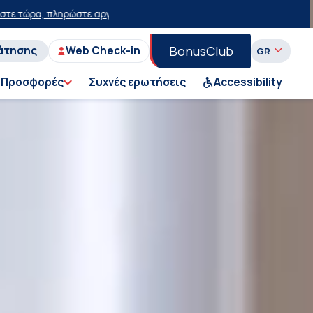
α με έκπτωση 15 ευρώ!
50% έκπτωση στο εισιτήριο του Ι.Χ. στη Γραμ
BonusClub
άτησης
Web Check-in
Προσφορές
Συχνές ερωτήσεις
Accessibility