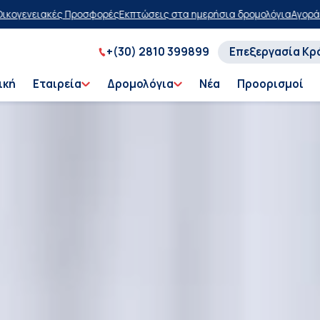
τώσεις στα ημερήσια δρομολόγια
Αγοράστε τώρα, πληρώστε αργότερ
+(30) 2810 399899
Επεξεργασία Κρ
ική
Εταιρεία
Δρομολόγια
Νέα
Προορισμοί