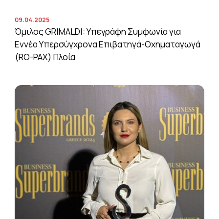
09.04.2025
Όμιλος GRIMALDI: Υπεγράφη Συμφωνία για
Εννέα Υπερσύγχρονα Επιβατηγά-Οχηματαγωγά
(RO-PAX) Πλοία