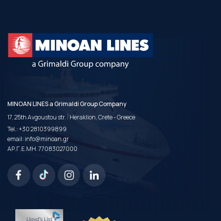
MINOAN LINES a Grimaldi Group Company
|
17, 25th Avgoustou str.
Heraklion, Crete - Greece
Tel.:
+30 2810399899
email:
info@minoan.gr
ΑΡ.Γ.Ε.ΜΗ. 77083027000