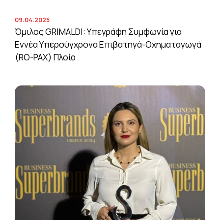
09.04.2025
Όμιλος GRIMALDI: Υπεγράφη Συμφωνία για
Εννέα Υπερσύγχρονα Επιβατηγά-Οχηματαγωγά
(RO-PAX) Πλοία