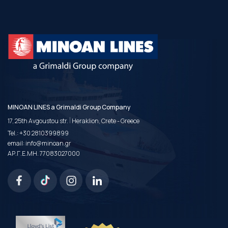
MINOAN LINES a Grimaldi Group Company
|
17, 25th Avgoustou str.
Heraklion, Crete - Greece
Tel.:
+30 2810399899
email:
info@minoan.gr
ΑΡ.Γ.Ε.ΜΗ. 77083027000