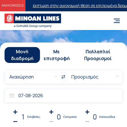
20% έκπτωση στην οικονομική θέση σε επιλεγμένα δρομολόγια θέρου
ΑΝΑΚΟΙΝΩΣΕΙΣ
Μονή
Με
Πολλαπλοί
διαδρομή
επιστροφή
Προορισμοί
1
0
0
Επιβάτες
Οχήματα
Κατοικίδια