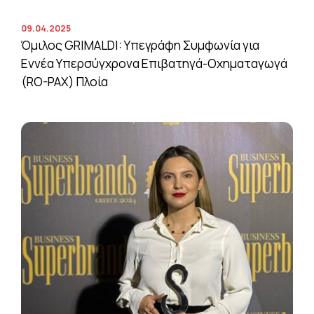
09.04.2025
Όμιλος GRIMALDI: Υπεγράφη Συμφωνία για
Εννέα Υπερσύγχρονα Επιβατηγά-Οχηματαγωγά
(RO-PAX) Πλοία