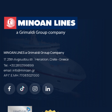
MINOAN LINES a Grimaldi Group Company
|
17, 25th Avgoustou str.
Heraklion, Crete - Greece
Tel.:
+30 2810399899
email:
info@minoan.gr
ΑΡ.Γ.Ε.ΜΗ. 77083027000