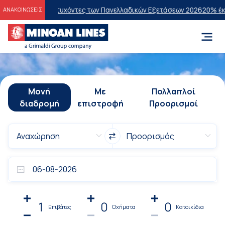
 Επιτυχόντες των Πανελλαδικών Εξετάσεων 2026
20% έκπτωση στην οι
ΑΝΑΚΟΙΝΩΣΕΙΣ
Μονή
Με
Πολλαπλοί
διαδρομή
επιστροφή
Προορισμοί
1
0
0
Επιβάτες
Οχήματα
Κατοικίδια