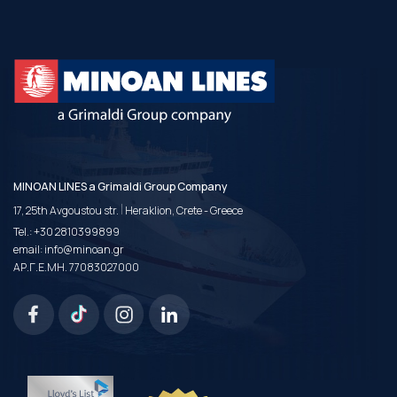
MINOAN LINES a Grimaldi Group Company
|
17, 25th Avgoustou str.
Heraklion, Crete - Greece
Tel.:
+30 2810399899
email:
info@minoan.gr
ΑΡ.Γ.Ε.ΜΗ. 77083027000