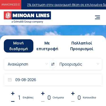
26
20% έκπτωση στην οικονομική θέση σε επιλεγμένα δρομολόγια θέ
ΑΝΑΚΟΙΝΩΣΕΙΣ
Μονή
Με
Πολλαπλοί
διαδρομή
επιστροφή
Προορισμοί
1
0
0
Επιβάτες
Οχήματα
Κατοικίδια