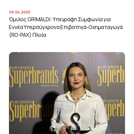
09.04.2025
Όμιλος GRIMALDI: Υπεγράφη Συμφωνία για
Εννέα Υπερσύγχρονα Επιβατηγά-Οχηματαγωγά
(RO-PAX) Πλοία