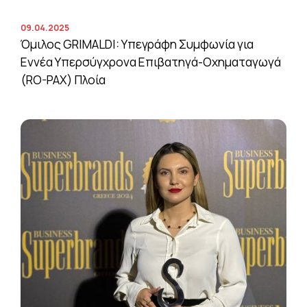
09.04.2025
Όμιλος GRIMALDI: Υπεγράφη Συμφωνία για
Εννέα Υπερσύγχρονα Επιβατηγά-Οχηματαγωγά
(RO-PAX) Πλοία