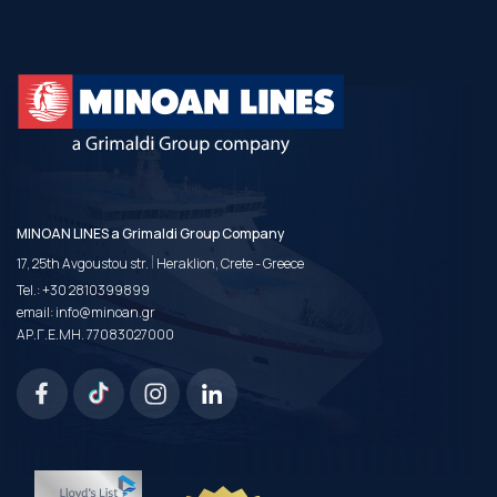
MINOAN LINES a Grimaldi Group Company
|
17, 25th Avgoustou str.
Heraklion, Crete - Greece
Tel.:
+30 2810399899
email:
info@minoan.gr
ΑΡ.Γ.Ε.ΜΗ. 77083027000