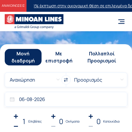
6
20% έκπτωση στην οικονομική θέση σε επιλεγμένα δρομολόγια θέρο
ΑΝΑΚΟΙΝΩΣΕΙΣ
Μονή
Με
Πολλαπλοί
διαδρομή
επιστροφή
Προορισμοί
1
0
0
Επιβάτες
Οχήματα
Κατοικίδια