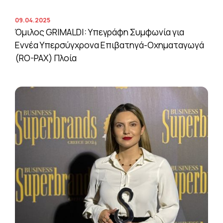
09.04.2025
Όμιλος GRIMALDI: Υπεγράφη Συμφωνία για
Εννέα Υπερσύγχρονα Επιβατηγά-Οχηματαγωγά
(RO-PAX) Πλοία