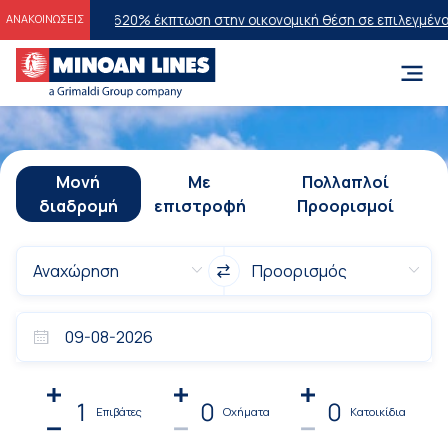
026
20% έκπτωση στην οικονομική θέση σε επιλεγμένα δρομολόγια θ
ΑΝΑΚΟΙΝΩΣΕΙΣ
Μονή
Με
Πολλαπλοί
διαδρομή
επιστροφή
Προορισμοί
1
0
0
Επιβάτες
Οχήματα
Κατοικίδια