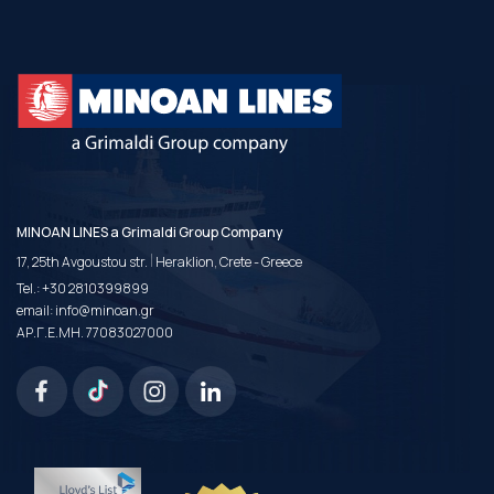
MINOAN LINES a Grimaldi Group Company
|
17, 25th Avgoustou str.
Heraklion, Crete - Greece
Tel.:
+30 2810399899
email:
info@minoan.gr
ΑΡ.Γ.Ε.ΜΗ. 77083027000