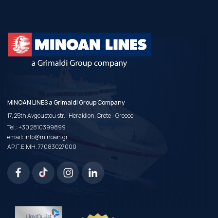
MINOAN LINES a Grimaldi Group Company
|
17, 25th Avgoustou str.
Heraklion, Crete - Greece
Tel.:
+30 2810399899
email:
info@minoan.gr
ΑΡ.Γ.Ε.ΜΗ. 77083027000