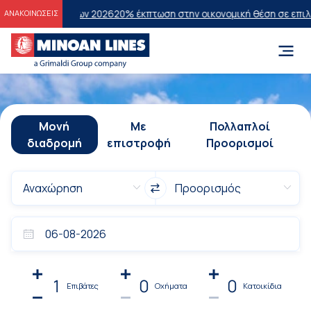
άσεων 2026
20% έκπτωση στην οικονομική θέση σε επιλεγμένα δρομολ
ΑΝΑΚΟΙΝΩΣΕΙΣ
Μονή
Με
Πολλαπλοί
διαδρομή
επιστροφή
Προορισμοί
1
0
0
Επιβάτες
Οχήματα
Κατοικίδια