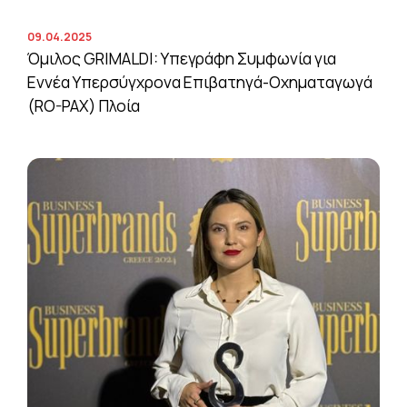
09.04.2025
Όμιλος GRIMALDI: Υπεγράφη Συμφωνία για
Εννέα Υπερσύγχρονα Επιβατηγά-Οχηματαγωγά
(RO-PAX) Πλοία