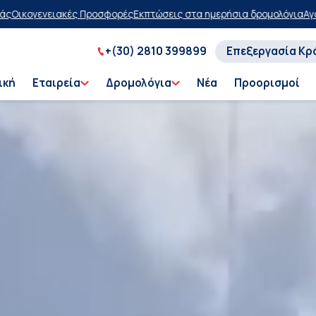
ώσεις στα ημερήσια δρομολόγια
Αγοράστε τώρα, πληρώστε αργότερα 
+(30) 2810 399899
Επεξεργασία Κρ
ική
Εταιρεία
Δρομολόγια
Νέα
Προορισμοί