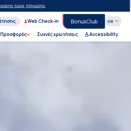
με έκπτωση 15 ευρώ!
50% έκπτωση στο εισιτήριο του Ι.Χ. στη Γραμμή
BonusClub
άτησης
Web Check-in
Προσφορές
Συχνές ερωτήσεις
Accessibility