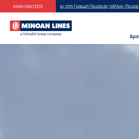
στη Γραμμή Πειραιάς-Μήλος-Πειραιάς
Οικογενειακές Προσφορές
Εκπτ
ΑΝΑΚΟΙΝΩΣΕΙΣ
Αρχ