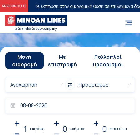
26
20% έκπτωση στην οικονομική θέση σε επιλεγμένα δρομολόγια θέρ
ΑΝΑΚΟΙΝΩΣΕΙΣ
Μονή
Με
Πολλαπλοί
διαδρομή
επιστροφή
Προορισμοί
1
0
0
Επιβάτες
Οχήματα
Κατοικίδια