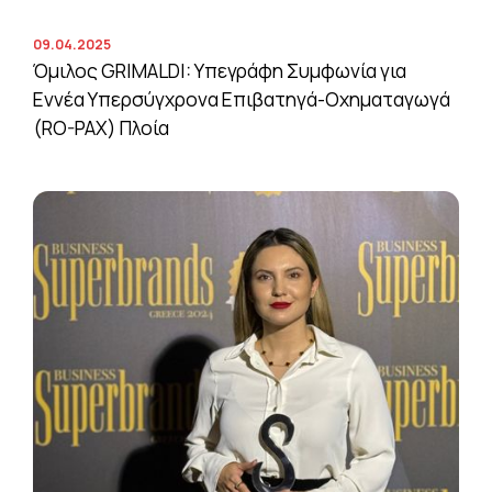
09.04.2025
Όμιλος GRIMALDI: Υπεγράφη Συμφωνία για
Εννέα Υπερσύγχρονα Επιβατηγά-Οχηματαγωγά
(RO-PAX) Πλοία