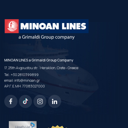
MINOAN LINES a Grimaldi Group Company
|
17, 25th Avgoustou str.
Heraklion, Crete - Greece
Tel.:
+30 2810399899
email:
info@minoan.gr
ΑΡ.Γ.Ε.ΜΗ. 77083027000