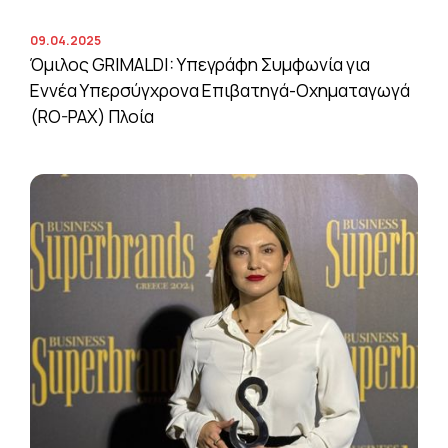
09.04.2025
Όμιλος GRIMALDI: Υπεγράφη Συμφωνία για
Εννέα Υπερσύγχρονα Επιβατηγά-Οχηματαγωγά
(RO-PAX) Πλοία