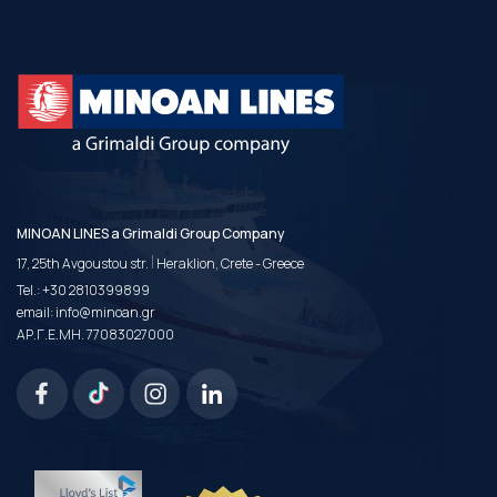
MINOAN LINES a Grimaldi Group Company
|
17, 25th Avgoustou str.
Heraklion, Crete - Greece
Tel.:
+30 2810399899
email:
info@minoan.gr
ΑΡ.Γ.Ε.ΜΗ. 77083027000