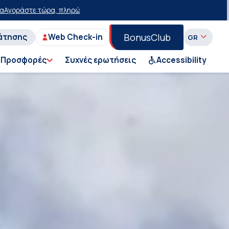
τερα με έκπτωση 15 ευρώ!
50% έκπτωση στο εισιτήριο του Ι.Χ. στη 
BonusClub
άτησης
Web Check-in
Προσφορές
Συχνές ερωτήσεις
Accessibility