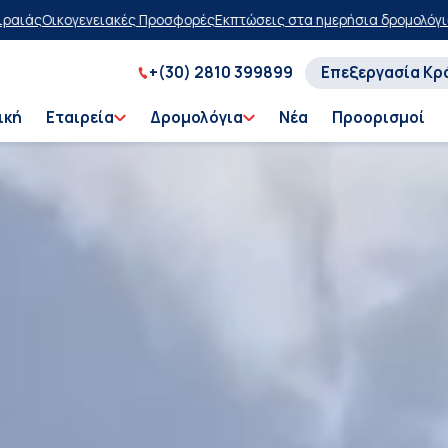
ς
Εκπτώσεις στα ημερήσια δρομολόγια
Αγοράστε τώρα, πληρώστε αργό
+(30) 2810 399899
Επεξεργασία Κρ
ική
Εταιρεία
Δρομολόγια
Νέα
Προορισμοί