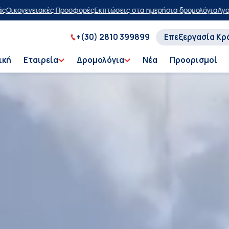
ώσεις στα ημερήσια δρομολόγια
Αγοράστε τώρα, πληρώστε αργότερα 
+(30) 2810 399899
Επεξεργασία Κρ
ική
Εταιρεία
Δρομολόγια
Νέα
Προορισμοί