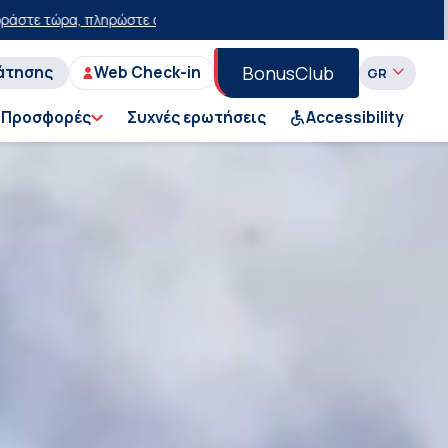
με έκπτωση 15 ευρώ!
50% έκπτωση στο εισιτήριο του Ι.Χ. στη Γραμμή
BonusClub
άτησης
Web Check-in
Προσφορές
Συχνές ερωτήσεις
Accessibility