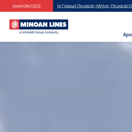
η Γραμμή Πειραιάς-Μήλος-Πειραιάς
Οικογενειακές Προσφορές
Εκπτώσ
ΑΝΑΚΟΙΝΩΣΕΙΣ
Αρχ