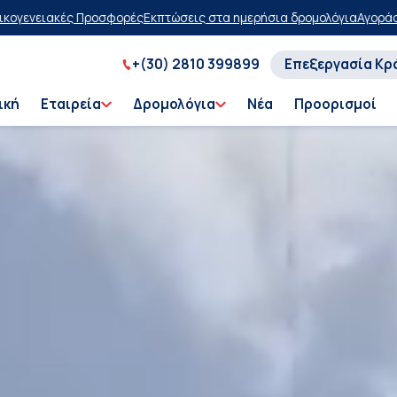
εις στα ημερήσια δρομολόγια
Αγοράστε τώρα, πληρώστε αργότερα με
+(30) 2810 399899
Επεξεργασία Κρ
ική
Εταιρεία
Δρομολόγια
Νέα
Προορισμοί