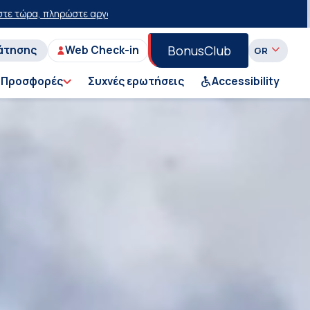
 έκπτωση 15 ευρώ!
50% έκπτωση στο εισιτήριο του Ι.Χ. στη Γραμμή Π
BonusClub
άτησης
Web Check-in
Προσφορές
Συχνές ερωτήσεις
Accessibility