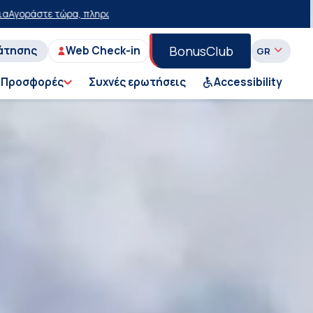
ότερα με έκπτωση 15 ευρώ!
50% έκπτωση στο εισιτήριο του Ι.Χ. στη
BonusClub
άτησης
Web Check-in
Προσφορές
Συχνές ερωτήσεις
Accessibility