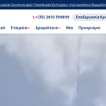
ές
Εκπτώσεις στα ημερήσια δρομολόγια
Αγοράστε τώρα, πληρώστε αργ
+(30) 2810 399899
Επεξεργασία Κρ
ική
Εταιρεία
Δρομολόγια
Νέα
Προορισμοί