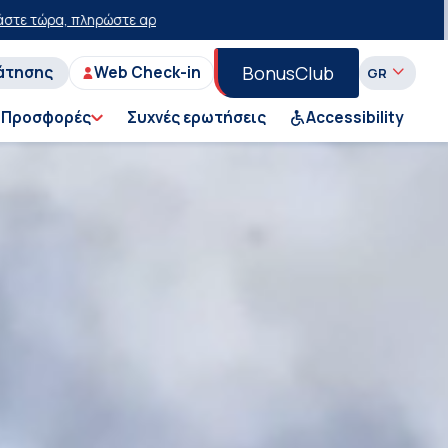
έκπτωση 15 ευρώ!
50% έκπτωση στο εισιτήριο του Ι.Χ. στη Γραμμή Πε
BonusClub
άτησης
Web Check-in
Προσφορές
Συχνές ερωτήσεις
Accessibility