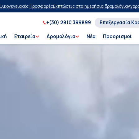
ις στα ημερήσια δρομολόγια
Αγοράστε τώρα, πληρώστε αργότερα με 
+(30) 2810 399899
Επεξεργασία Κρ
ική
Εταιρεία
Δρομολόγια
Νέα
Προορισμοί