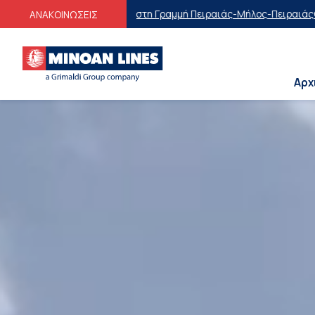
 Γραμμή Πειραιάς-Μήλος-Πειραιάς
Οικογενειακές Προσφορές
Εκπτώσε
ΑΝΑΚΟΙΝΩΣΕΙΣ
Αρχ