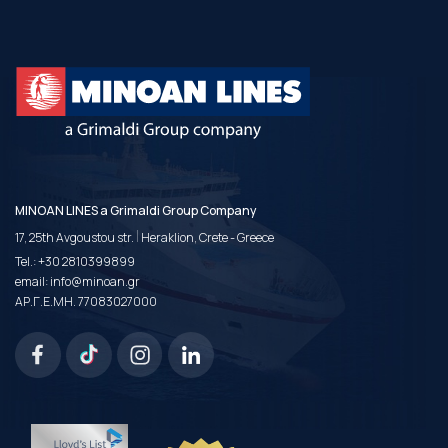
MINOAN LINES a Grimaldi Group Company
|
17, 25th Avgoustou str.
Heraklion, Crete - Greece
Tel.:
+30 2810399899
email:
info@minoan.gr
ΑΡ.Γ.Ε.ΜΗ. 77083027000