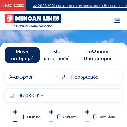
σεων 2026
20% έκπτωση στην οικονομική θέση σε επιλεγμένα δρομολό
ΑΝΑΚΟΙΝΩΣΕΙΣ
Μονή
Με
Πολλαπλοί
διαδρομή
επιστροφή
Προορισμοί
1
0
0
Επιβάτες
Οχήματα
Κατοικίδια