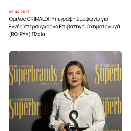
09.04.2025
Όμιλος GRIMALDI: Υπεγράφη Συμφωνία για
Εννέα Υπερσύγχρονα Επιβατηγά-Οχηματαγωγά
(RO-PAX) Πλοία