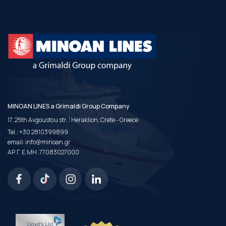
MINOAN LINES a Grimaldi Group Company
|
17, 25th Avgoustou str.
Heraklion, Crete - Greece
Tel.:
+30 2810399899
email:
info@minoan.gr
ΑΡ.Γ.Ε.ΜΗ. 77083027000