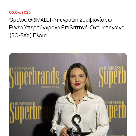
09.04.2025
Όμιλος GRIMALDI: Υπεγράφη Συμφωνία για
Εννέα Υπερσύγχρονα Επιβατηγά-Οχηματαγωγά
(RO-PAX) Πλοία