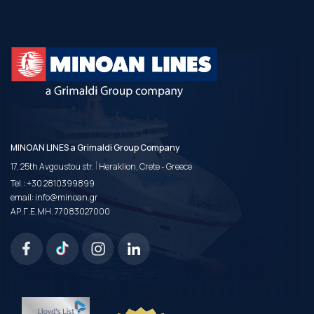
MINOAN LINES a Grimaldi Group Company
|
17, 25th Avgoustou str.
Heraklion, Crete - Greece
Tel.:
+30 2810399899
email:
info@minoan.gr
ΑΡ.Γ.Ε.ΜΗ. 77083027000