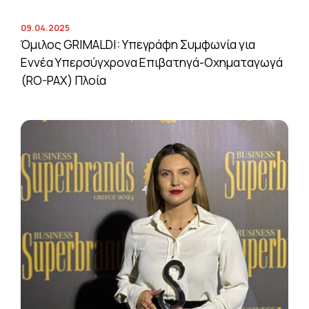
09.04.2025
Όμιλος GRIMALDI: Υπεγράφη Συμφωνία για
Εννέα Υπερσύγχρονα Επιβατηγά-Οχηματαγωγά
(RO-PAX) Πλοία