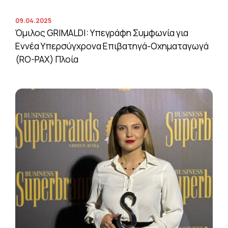
09.04.2025
Όμιλος GRIMALDI: Υπεγράφη Συμφωνία για
Εννέα Υπερσύγχρονα Επιβατηγά-Οχηματαγωγά
(RO-PAX) Πλοία