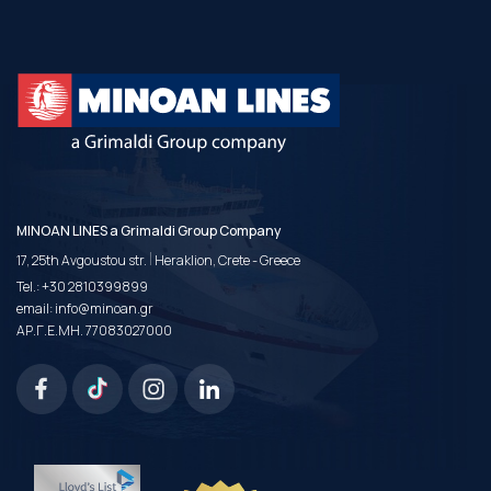
MINOAN LINES a Grimaldi Group Company
|
17, 25th Avgoustou str.
Heraklion, Crete - Greece
Tel.:
+30 2810399899
email:
info@minoan.gr
ΑΡ.Γ.Ε.ΜΗ. 77083027000