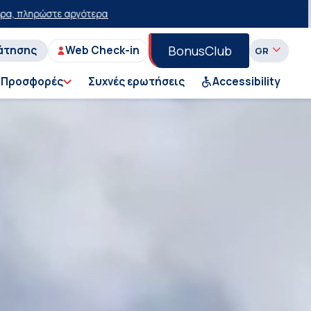
 15 ευρώ!
50% έκπτωση στο εισιτήριο του Ι.Χ. στη Γραμμή Πειραιάς-
BonusClub
άτησης
Web Check-in
Προσφορές
Συχνές ερωτήσεις
Accessibility