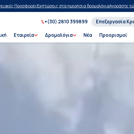
ημερήσια δρομολόγια
Αγοράστε τώρα, πληρώστε αργότερα με έκπτωση
+(30) 2810 399899
Επεξεργασία Κρ
ική
Εταιρεία
Δρομολόγια
Νέα
Προορισμοί