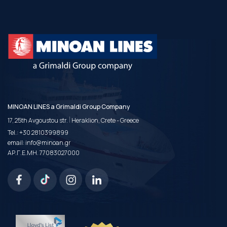
MINOAN LINES a Grimaldi Group Company
|
17, 25th Avgoustou str.
Heraklion, Crete - Greece
Tel.:
+30 2810399899
email:
info@minoan.gr
ΑΡ.Γ.Ε.ΜΗ. 77083027000