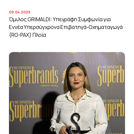
09.04.2025
Όμιλος GRIMALDI: Υπεγράφη Συμφωνία για
Εννέα Υπερσύγχρονα Επιβατηγά-Οχηματαγωγά
(RO-PAX) Πλοία