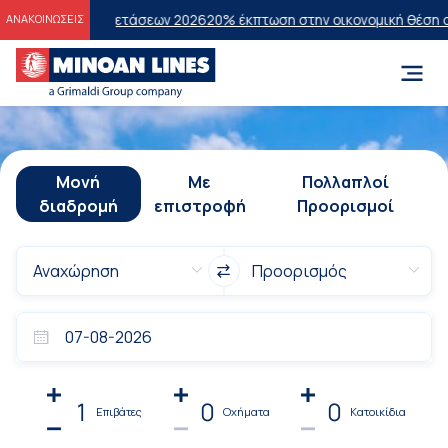
ών Εξετάσεων 2026
20% έκπτωση στην οικονομική θέση σε επιλεγμένα
ΑΝΑΚΟΙΝΩΣΕΙΣ
Μονή
Με
Πολλαπλοί
διαδρομή
επιστροφή
Προορισμοί
1
0
0
Επιβάτες
Οχήματα
Κατοικίδια