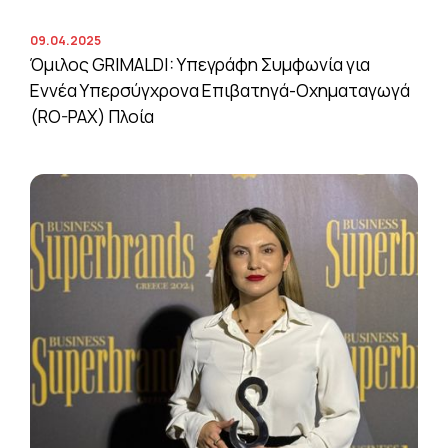
09.04.2025
Όμιλος GRIMALDI: Υπεγράφη Συμφωνία για
Εννέα Υπερσύγχρονα Επιβατηγά-Οχηματαγωγά
(RO-PAX) Πλοία