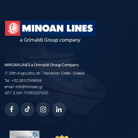
MINOAN LINES a Grimaldi Group Company
|
17, 25th Avgoustou str.
Heraklion, Crete - Greece
Tel.:
+30 2810399899
email:
info@minoan.gr
ΑΡ.Γ.Ε.ΜΗ. 77083027000