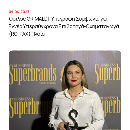
09.04.2025
Όμιλος GRIMALDI: Υπεγράφη Συμφωνία για
Εννέα Υπερσύγχρονα Επιβατηγά-Οχηματαγωγά
(RO-PAX) Πλοία