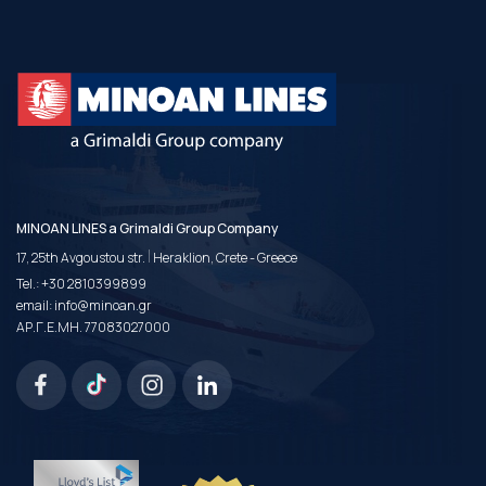
MINOAN LINES a Grimaldi Group Company
|
17, 25th Avgoustou str.
Heraklion, Crete - Greece
Tel.:
+30 2810399899
email:
info@minoan.gr
ΑΡ.Γ.Ε.ΜΗ. 77083027000