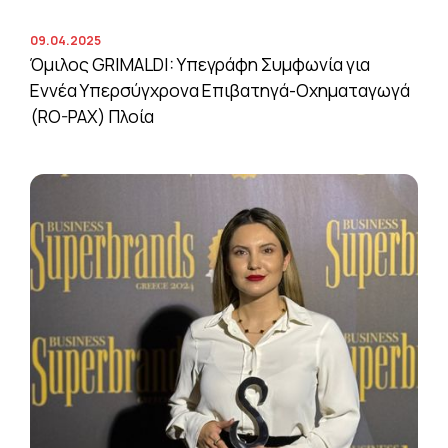
09.04.2025
Όμιλος GRIMALDI: Υπεγράφη Συμφωνία για
Εννέα Υπερσύγχρονα Επιβατηγά-Οχηματαγωγά
(RO-PAX) Πλοία