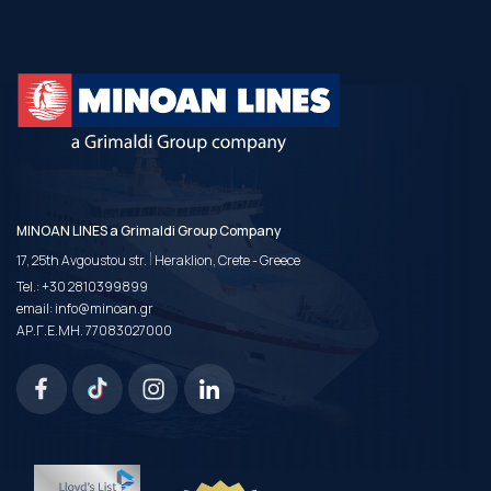
MINOAN LINES a Grimaldi Group Company
|
17, 25th Avgoustou str.
Heraklion, Crete - Greece
Tel.:
+30 2810399899
email:
info@minoan.gr
ΑΡ.Γ.Ε.ΜΗ. 77083027000