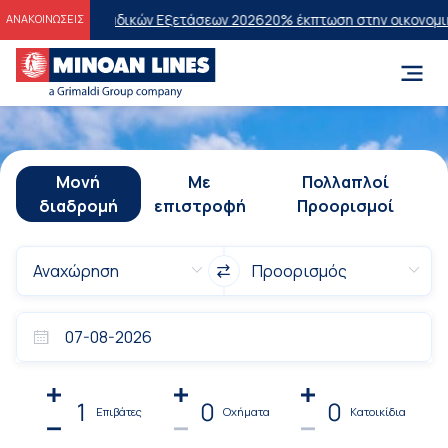
νελλαδικών Εξετάσεων 2026
20% έκπτωση στην οικονομική θέση σε επ
ΑΝΑΚΟΙΝΩΣΕΙΣ
Μονή
Με
Πολλαπλοί
διαδρομή
επιστροφή
Προορισμοί
1
0
0
Επιβάτες
Οχήματα
Κατοικίδια