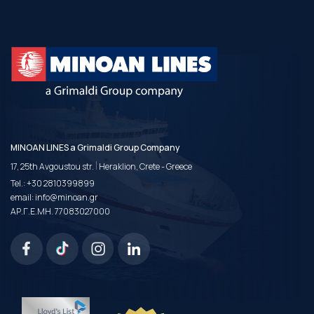
MINOAN LINES a Grimaldi Group Company
|
17, 25th Avgoustou str.
Heraklion, Crete - Greece
Tel.:
+30 2810399899
email:
info@minoan.gr
ΑΡ.Γ.Ε.ΜΗ. 77083027000