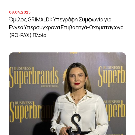
09.04.2025
Όμιλος GRIMALDI: Υπεγράφη Συμφωνία για
Εννέα Υπερσύγχρονα Επιβατηγά-Οχηματαγωγά
(RO-PAX) Πλοία