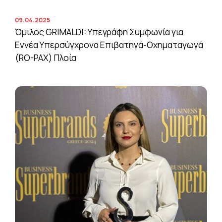
09.04.2025
Όμιλος GRIMALDI: Υπεγράφη Συμφωνία για
Εννέα Υπερσύγχρονα Επιβατηγά-Οχηματαγωγά
(RO-PAX) Πλοία