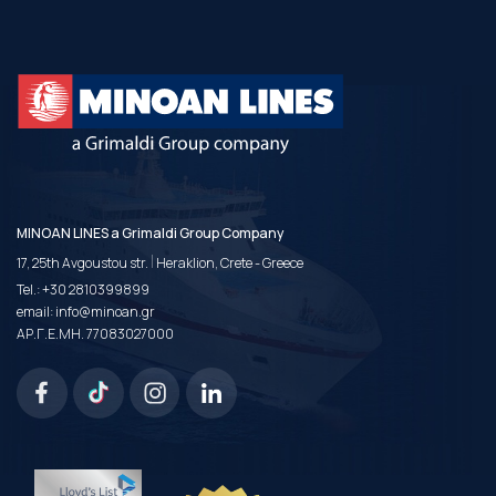
MINOAN LINES a Grimaldi Group Company
|
17, 25th Avgoustou str.
Heraklion, Crete - Greece
Tel.:
+30 2810399899
email:
info@minoan.gr
ΑΡ.Γ.Ε.ΜΗ. 77083027000