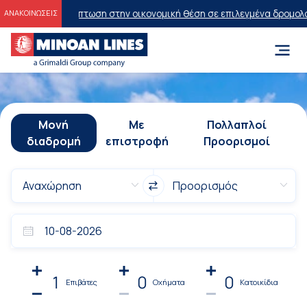
 έκπτωση στην οικονομική θέση σε επιλεγμένα δρομολόγια θέρους 
ΑΝΑΚΟΙΝΩΣΕΙΣ
Μονή
Με
Πολλαπλοί
διαδρομή
επιστροφή
Προορισμοί
1
0
0
Επιβάτες
Οχήματα
Κατοικίδια