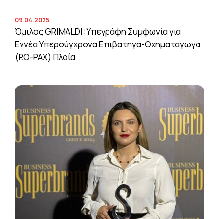
09.04.2025
Όμιλος GRIMALDI: Υπεγράφη Συμφωνία για
Εννέα Υπερσύγχρονα Επιβατηγά-Οχηματαγωγά
(RO-PAX) Πλοία