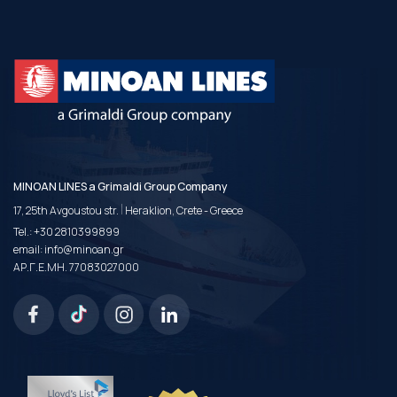
MINOAN LINES a Grimaldi Group Company
|
17, 25th Avgoustou str.
Heraklion, Crete - Greece
Tel.:
+30 2810399899
email:
info@minoan.gr
ΑΡ.Γ.Ε.ΜΗ. 77083027000