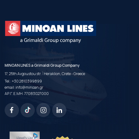
MINOAN LINES a Grimaldi Group Company
|
17, 25th Avgoustou str.
Heraklion, Crete - Greece
Tel.:
+30 2810399899
email:
info@minoan.gr
ΑΡ.Γ.Ε.ΜΗ. 77083027000