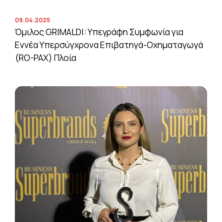
09.04.2025
Όμιλος GRIMALDI: Υπεγράφη Συμφωνία για
Εννέα Υπερσύγχρονα Επιβατηγά-Οχηματαγωγά
(RO-PAX) Πλοία