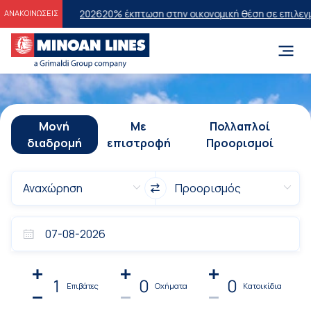
εων 2026
20% έκπτωση στην οικονομική θέση σε επιλεγμένα δρομολόγ
ΑΝΑΚΟΙΝΩΣΕΙΣ
Μονή
Με
Πολλαπλοί
διαδρομή
επιστροφή
Προορισμοί
1
0
0
Επιβάτες
Οχήματα
Κατοικίδια