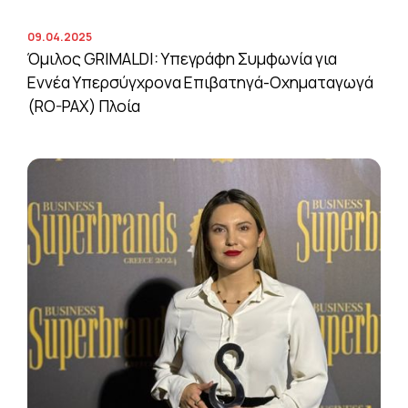
09.04.2025
Όμιλος GRIMALDI: Υπεγράφη Συμφωνία για
Εννέα Υπερσύγχρονα Επιβατηγά-Οχηματαγωγά
(RO-PAX) Πλοία