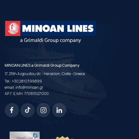
MINOAN LINES a Grimaldi Group Company
|
17, 25th Avgoustou str.
Heraklion, Crete - Greece
Tel.:
+30 2810399899
email:
info@minoan.gr
ΑΡ.Γ.Ε.ΜΗ. 77083027000