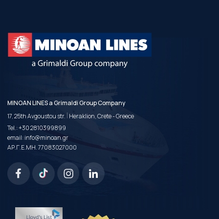
MINOAN LINES a Grimaldi Group Company
|
17, 25th Avgoustou str.
Heraklion, Crete - Greece
Tel.:
+30 2810399899
email:
info@minoan.gr
ΑΡ.Γ.Ε.ΜΗ. 77083027000