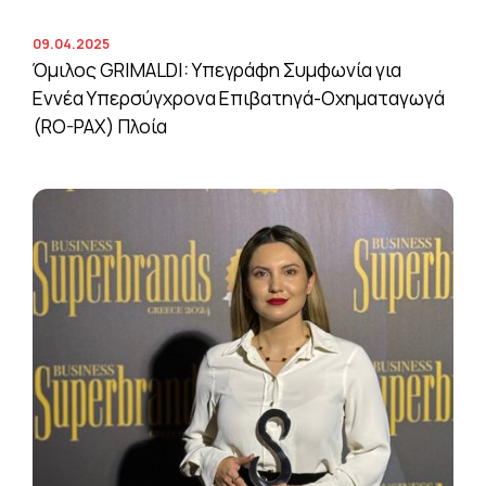
09.04.2025
Όμιλος GRIMALDI: Υπεγράφη Συμφωνία για
Εννέα Υπερσύγχρονα Επιβατηγά-Οχηματαγωγά
(RO-PAX) Πλοία