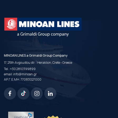
MINOAN LINES a Grimaldi Group Company
|
17, 25th Avgoustou str.
Heraklion, Crete - Greece
Tel.:
+30 2810399899
email:
info@minoan.gr
ΑΡ.Γ.Ε.ΜΗ. 77083027000