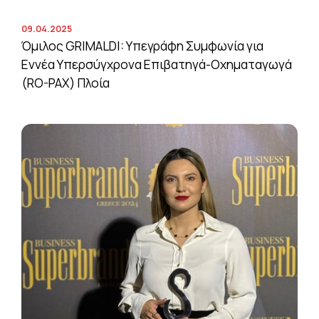
09.04.2025
Όμιλος GRIMALDI: Υπεγράφη Συμφωνία για
Εννέα Υπερσύγχρονα Επιβατηγά-Οχηματαγωγά
(RO-PAX) Πλοία