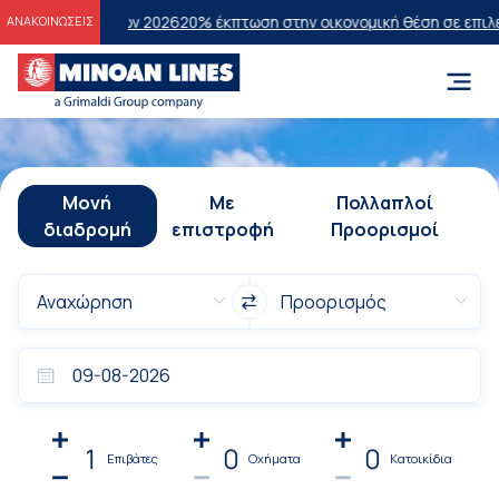
σεων 2026
20% έκπτωση στην οικονομική θέση σε επιλεγμένα δρομολ
ΑΝΑΚΟΙΝΩΣΕΙΣ
Μονή
Με
Πολλαπλοί
διαδρομή
επιστροφή
Προορισμοί
1
0
0
Επιβάτες
Οχήματα
Κατοικίδια