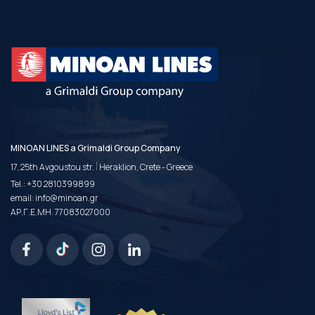
MINOAN LINES a Grimaldi Group Company
|
17, 25th Avgoustou str.
Heraklion, Crete - Greece
Tel.:
+30 2810399899
email:
info@minoan.gr
ΑΡ.Γ.Ε.ΜΗ. 77083027000