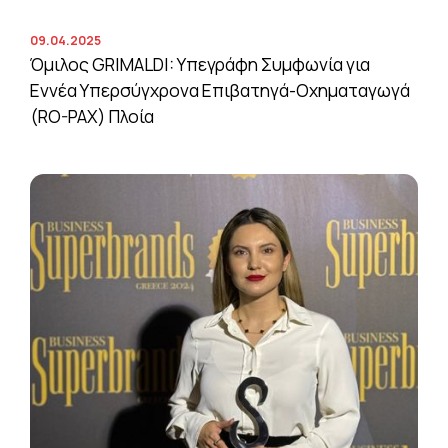
09.04.2025
Όμιλος GRIMALDI: Υπεγράφη Συμφωνία για
Εννέα Υπερσύγχρονα Επιβατηγά-Οχηματαγωγά
(RO-PAX) Πλοία