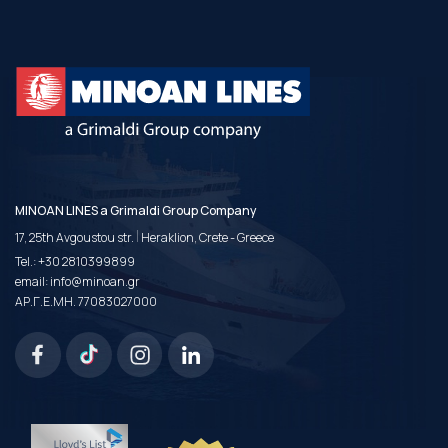
MINOAN LINES a Grimaldi Group Company
|
17, 25th Avgoustou str.
Heraklion, Crete - Greece
Tel.:
+30 2810399899
email:
info@minoan.gr
ΑΡ.Γ.Ε.ΜΗ. 77083027000