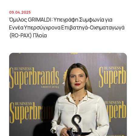
09.04.2025
Όμιλος GRIMALDI: Υπεγράφη Συμφωνία για
Εννέα Υπερσύγχρονα Επιβατηγά-Οχηματαγωγά
(RO-PAX) Πλοία