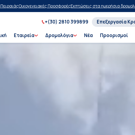
ορές
Εκπτώσεις στα ημερήσια δρομολόγια
Αγοράστε τώρα, πληρώστε α
+(30) 2810 399899
Επεξεργασία Κρ
ική
Εταιρεία
Δρομολόγια
Νέα
Προορισμοί