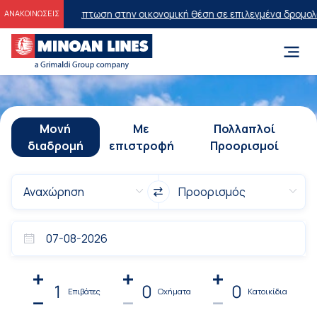
% έκπτωση στην οικονομική θέση σε επιλεγμένα δρομολόγια θέρους 
ΑΝΑΚΟΙΝΩΣΕΙΣ
Μονή
Με
Πολλαπλοί
διαδρομή
επιστροφή
Προορισμοί
1
0
0
Επιβάτες
Οχήματα
Κατοικίδια