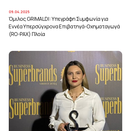
09.04.2025
Όμιλος GRIMALDI: Υπεγράφη Συμφωνία για
Εννέα Υπερσύγχρονα Επιβατηγά-Οχηματαγωγά
(RO-PAX) Πλοία