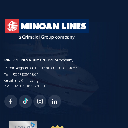
MINOAN LINES a Grimaldi Group Company
|
17, 25th Avgoustou str.
Heraklion, Crete - Greece
Tel.:
+30 2810399899
email:
info@minoan.gr
ΑΡ.Γ.Ε.ΜΗ. 77083027000