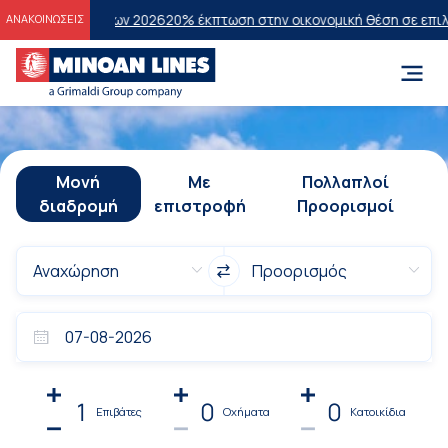
άσεων 2026
20% έκπτωση στην οικονομική θέση σε επιλεγμένα δρομο
ΑΝΑΚΟΙΝΩΣΕΙΣ
Μονή
Με
Πολλαπλοί
διαδρομή
επιστροφή
Προορισμοί
1
0
0
Επιβάτες
Οχήματα
Κατοικίδια