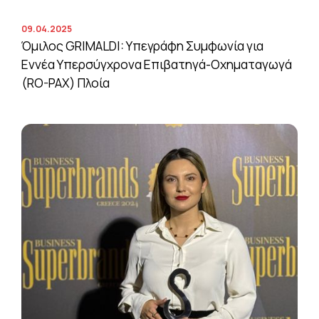
09.04.2025
Όμιλος GRIMALDI: Υπεγράφη Συμφωνία για
Εννέα Υπερσύγχρονα Επιβατηγά-Οχηματαγωγά
(RO-PAX) Πλοία