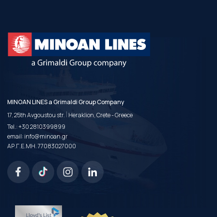
MINOAN LINES a Grimaldi Group Company
|
17, 25th Avgoustou str.
Heraklion, Crete - Greece
Tel.:
+30 2810399899
email:
info@minoan.gr
ΑΡ.Γ.Ε.ΜΗ. 77083027000